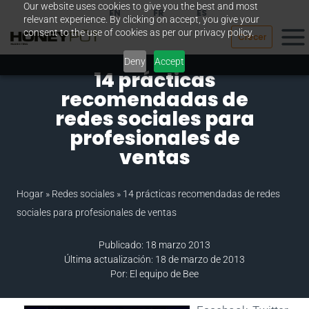
Our website uses cookies to give you the best and most
Saltar
EN
FR
ES
relevant experience. By clicking on accept, you give your
al
consent to the use of cookies as per our privacy policy.
Crecer
contenido
Deny
Accept
14 prácticas
recomendadas de
redes sociales para
profesionales de
ventas
Hogar
»
Redes sociales
»
14 prácticas recomendadas de redes
sociales para profesionales de ventas
Publicado: 18 marzo 2013
Última actualización: 18 de marzo de 2013
Por: El equipo de Bee