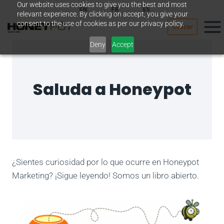
Our website uses cookies to give you the best and most
Saltar
EN
FR
ES
relevant experience. By clicking on accept, you give your
al
consent to the use of cookies as per our privacy policy.
Crecer
contenido
Deny
Accept
Saluda a Honeypot
¿Sientes curiosidad por lo que ocurre en Honeypot
Marketing? ¡Sigue leyendo! Somos un libro abierto.