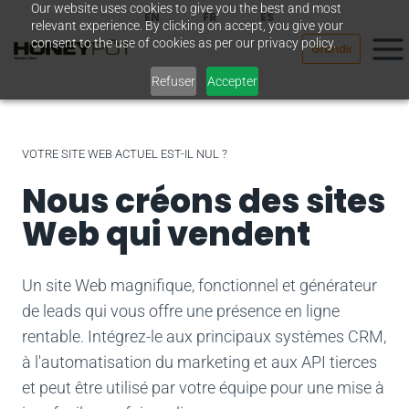
Our website uses cookies to give you the best and most
Passer
EN
FR
ES
relevant experience. By clicking on accept, you give your
au
consent to the use of cookies as per our privacy policy.
Grandir
contenu
Refuser
Accepter
VOTRE SITE WEB ACTUEL EST-IL NUL ?
Nous créons des sites
Web qui vendent
Un site Web magnifique, fonctionnel et générateur
de leads qui vous offre une présence en ligne
rentable. Intégrez-le aux principaux systèmes CRM,
à l'automatisation du marketing et aux API tierces
et peut être utilisé par votre équipe pour une mise à