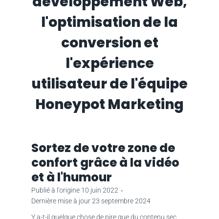
développement Web,
l'optimisation de la
conversion et
l'expérience
utilisateur de l'équipe
Honeypot Marketing
Sortez de votre zone de
confort grâce à la vidéo
et à l'humour
Publié à l'origine
10 juin 2022
‐
Dernière mise à jour
23 septembre 2024
Y a-t-il quelque chose de pire que du contenu sec,