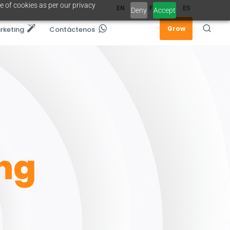
e of cookies as per our privacy
EN
FR
ES
Deny
Accept
Grow
rketing
Contáctenos
ng