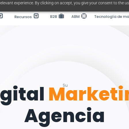
elevant experience. By clicking on accept, you give your consent to the us
B2B
ABM
Tecnología de ma
Recursos
gital
Marketi
Su
Agencia