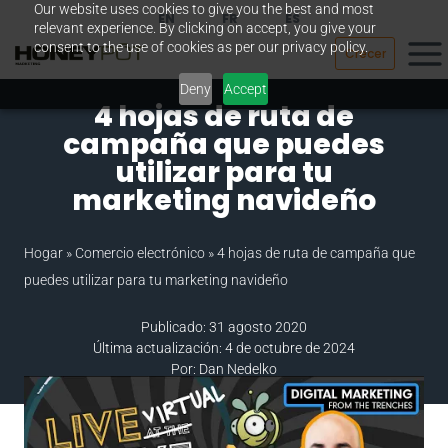
Our website uses cookies to give you the best and most
Saltar
EN
FR
ES
relevant experience. By clicking on accept, you give your
al
consent to the use of cookies as per our privacy policy.
Crecer
contenido
Deny
Accept
4 hojas de ruta de
campaña que puedes
utilizar para tu
marketing navideño
Hogar
»
Comercio electrónico
»
4 hojas de ruta de campaña que
puedes utilizar para tu marketing navideño
Publicado: 31 agosto 2020
Última actualización: 4 de octubre de 2024
Por: Dan Nedelko