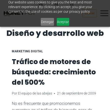
Our website uses cookies to give you the best and most
Saltar
EN
FR
ES
relevant experience. By clicking on accept, you give your
al
consent to the use of cookies as per our privacy policy.
Crecer
contenido
Denegar
Aceptar
Diseño y desarrollo web
MARKETING DIGITAL
Tráfico de motores de
búsqueda: crecimiento
del 500%
Por
El equipo de las abejas
21 de septiembre de 2009
No es frecuente que promocionemos