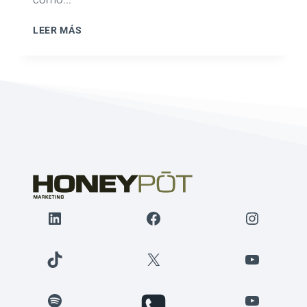
NARRATIVA
LEER MÁS
EN
LAS
REDES
SOCIALES
Y
CÓMO
ABRIRSE
PASO
ENTRE
EL
RUIDO
LinkedIn
Facebook
Instagr
TikTok
X
YouTube
Spotify
YouTube