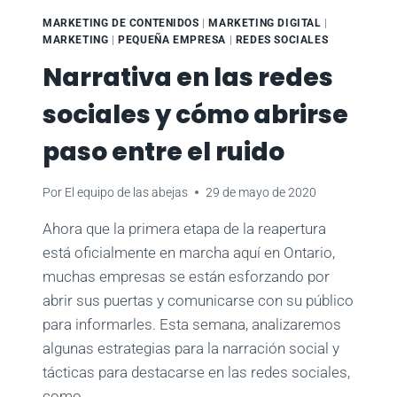
DE
MARKETING DE CONTENIDOS
|
MARKETING DIGITAL
|
LEADS:
MARKETING
|
PEQUEÑA EMPRESA
|
REDES SOCIALES
CÓMO
Narrativa en las redes
INTERACTUAR
CON
sociales y cómo abrirse
SUS
CLIENTES
paso entre el ruido
POTENCIALES
Y
POTENCIALES
Por
El equipo de las abejas
29 de mayo de 2020
Ahora que la primera etapa de la reapertura
está oficialmente en marcha aquí en Ontario,
muchas empresas se están esforzando por
abrir sus puertas y comunicarse con su público
para informarles. Esta semana, analizaremos
algunas estrategias para la narración social y
tácticas para destacarse en las redes sociales,
como...