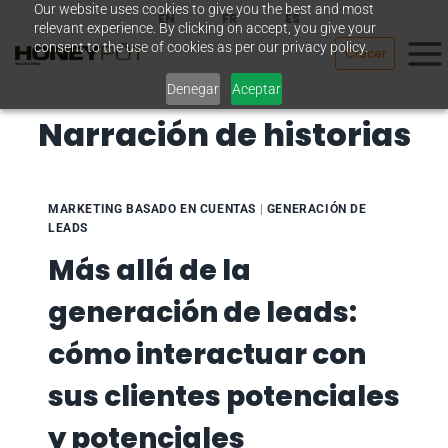
Our website uses cookies to give you the best and most
Saltar
EN
FR
ES
relevant experience. By clicking on accept, you give your
al
consent to the use of cookies as per our privacy policy.
Crecer
contenido
Denegar
Aceptar
Narración de historias
MARKETING BASADO EN CUENTAS
|
GENERACIÓN DE
LEADS
Más allá de la
generación de leads:
cómo interactuar con
sus clientes potenciales
y potenciales