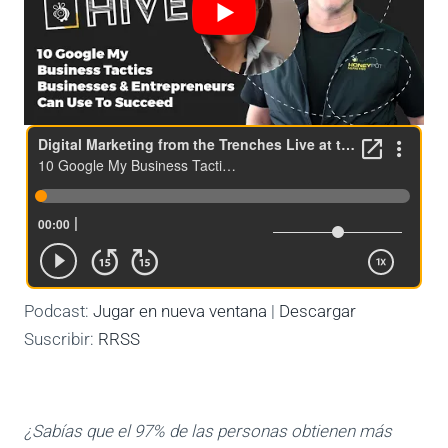
Podcast:
Jugar en nueva ventana
|
Descargar
Suscribir:
RRSS
¿Sabías que el 97% de las personas obtienen más