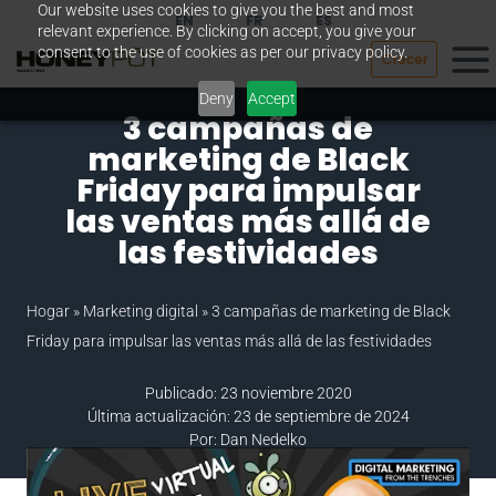
Our website uses cookies to give you the best and most
Saltar
EN
FR
ES
relevant experience. By clicking on accept, you give your
al
consent to the use of cookies as per our privacy policy.
Crecer
contenido
Deny
Accept
3 campañas de
marketing de Black
Friday para impulsar
las ventas más allá de
las festividades
Hogar
»
Marketing digital
»
3 campañas de marketing de Black
Friday para impulsar las ventas más allá de las festividades
Publicado: 23 noviembre 2020
Última actualización: 23 de septiembre de 2024
Por: Dan Nedelko