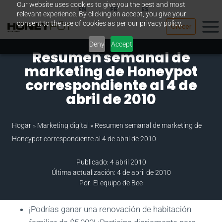
Our website uses cookies to give you the best and most
Saltar
EN
FR
ES
relevant experience. By clicking on accept, you give your
al
consent to the use of cookies as per our privacy policy.
Crecer
contenido
Deny
Accept
Resumen semanal de
marketing de Honeypot
correspondiente al 4 de
abril de 2010
Hogar
»
Marketing digital
»
Resumen semanal de marketing de
Honeypot correspondiente al 4 de abril de 2010
Publicado: 4 abril 2010
Última actualización: 4 de abril de 2010
Por: El equipo de Bee
¡Podrías ganar una renovación de habitación