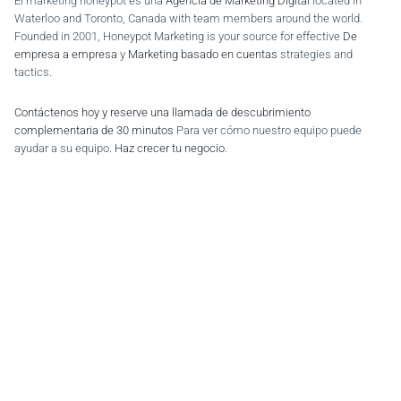
El marketing honeypot es una
Agencia de Marketing Digital
located in
Waterloo and Toronto, Canada with team members around the world.
Founded in 2001, Honeypot Marketing is your source for effective
De
empresa a empresa
y
Marketing basado en cuentas
strategies and
tactics.
Contáctenos hoy y reserve una llamada de descubrimiento
complementaria de 30 minutos
Para ver cómo nuestro equipo puede
ayudar a su equipo.
Haz crecer tu negocio
.