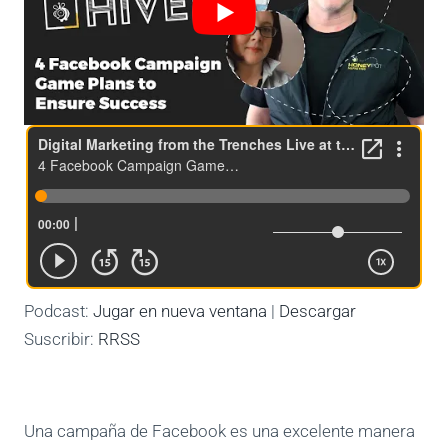
Podcast:
Jugar en nueva ventana
|
Descargar
Suscribir:
RRSS
Una campaña de Facebook es una excelente manera