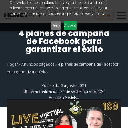
Our website uses cookies to give you the best and most
Saltar
EN
FR
ES
relevant experience. By clicking on accept, you give your
al
consent to the use of cookies as per our privacy policy.
Crecer
contenido
Deny
Accept
4 planes de campaña
de Facebook para
garantizar el éxito
Hogar
»
Anuncios pagados
»
4 planes de campaña de Facebook
para garantizar el éxito
Publicado: 3 agosto 2021
Última actualización: 24 de septiembre de 2024
Por: Dan Nedelko