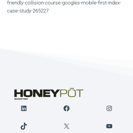
friendly-collision-course-googles-mobile-first-index-
case-study-265227
LinkedIn
Facebook
Instagr
TikTok
X
YouTube