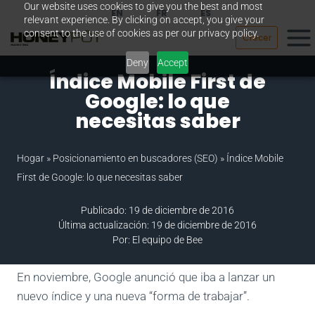
Our website uses cookies to give you the best and most
Saltar
EN
FR
ES
relevant experience. By clicking on accept, you give your
al
consent to the use of cookies as per our privacy policy.
Crecer
contenido
Deny
Accept
Índice Mobile First de
Google: lo que
necesitas saber
Hogar
»
Posicionamiento en buscadores (SEO)
»
Índice Mobile
First de Google: lo que necesitas saber
Publicado: 19 de diciembre de 2016
Última actualización: 19 de diciembre de 2016
Por: El equipo de Bee
En noviembre, Google anunció que iba a lanzar un
nuevo índice y una nueva “forma de trabajar”.