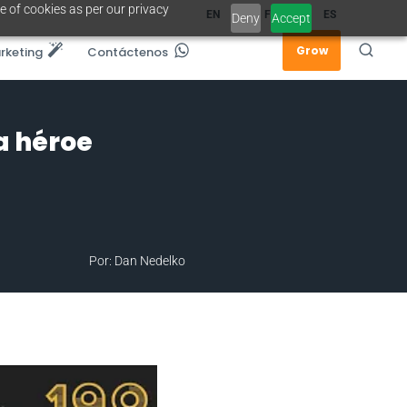
e of cookies as per our privacy
EN
FR
ES
Deny
Accept
Grow
rketing
Contáctenos
a héroe
Por: Dan Nedelko