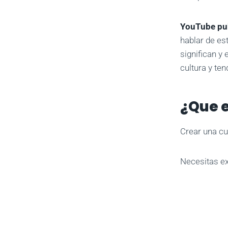
YouTube pub
hablar de es
significan y 
cultura y te
¿Que 
Crear una cu
Necesitas ex