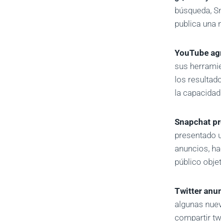
búsqueda, S
publica una 
YouTube agr
sus herramie
los resultad
la capacidad
Snapchat pr
presentado u
anuncios, ha
público objet
Twitter anu
algunas nuev
compartir t