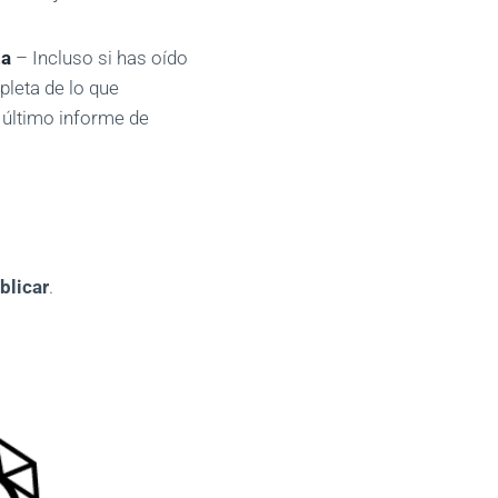
za
– Incluso si has oído
leta de lo que
l último informe de
blicar
.