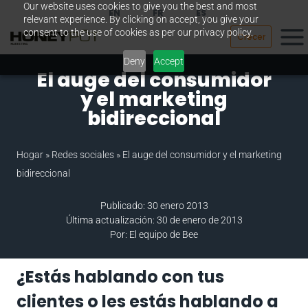
Our website uses cookies to give you the best and most
Saltar
EN
FR
ES
relevant experience. By clicking on accept, you give your
al
consent to the use of cookies as per our privacy policy.
Crecer
contenido
Deny
Accept
El auge del consumidor
y el marketing
bidireccional
Hogar
»
Redes sociales
»
El auge del consumidor y el marketing
bidireccional
Publicado: 30 enero 2013
Última actualización: 30 de enero de 2013
Por: El equipo de Bee
¿Estás hablando con tus
clientes o les estás hablando a