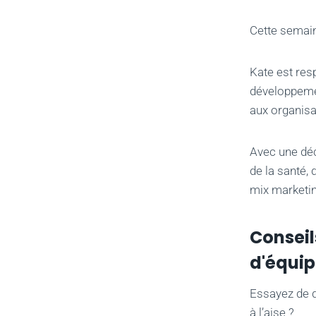
Cette semaine
Kate est res
développemen
aux organisa
Avec une déc
de la santé,
mix marketing
Conseil
d'équip
Essayez de d
à l’aise ?