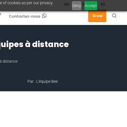
e of cookies as per our privacy
EN
FR
ES
Deny
Accept
Grow
Contactez-nous
quipes à distance
 à distance
Par : L'équipe Bee