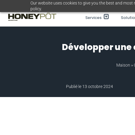
Passer
Our website uses cookies to give you the best and most r
policy.
au
Services
Soluti
contenu
Développer une c
Maison
»
Publié le 13 octobre 2024