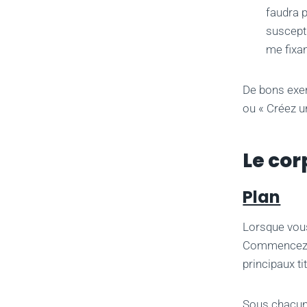
faudra p
suscepti
me fixan
De bons exem
ou « Créez u
Le cor
Plan
Lorsque vous
Commencez pa
principaux ti
Sous chacun 