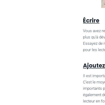
Écrire
Vous avez re
plus qu'à dé
Essayez de r
pour les lec
Ajoutez
Il est impor
C'est le moy
importants po
également de
lecteur en f