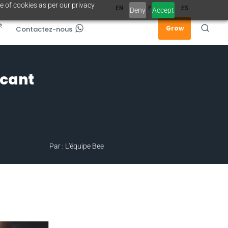
e of cookies as per our privacy
EN
FR
ES
Deny
Accept
Grow
Contactez-nous
ncant
Par : L'équipe Bee