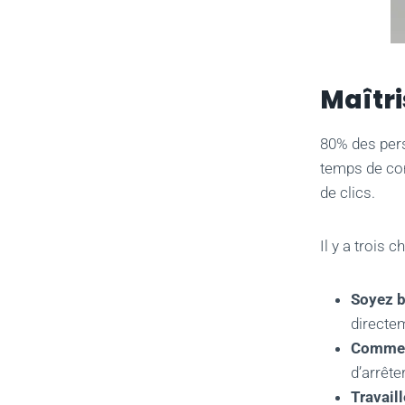
Maîtri
80% des pers
temps de con
de clics.
Il y a trois 
Soyez b
directe
Commen
d’arrête
Travail