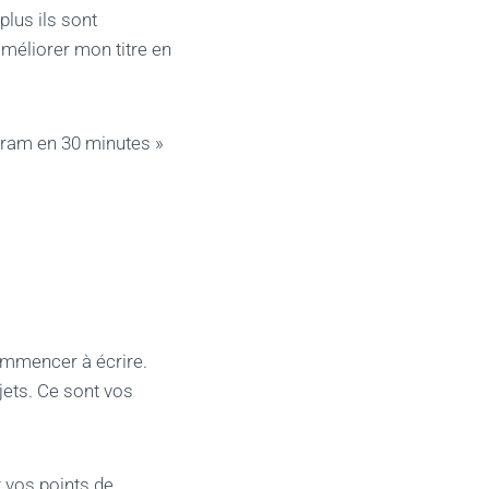
plus ils sont
améliorer mon titre en
gram en 30 minutes »
ommencer à écrire.
jets. Ce sont vos
 vos points de