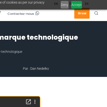
e of cookies as per our privacy
EN
FR
ES
Deny
Accept
Grow
Contactez-nous
 marque technologique
 technologique
Par : Dan Nedelko