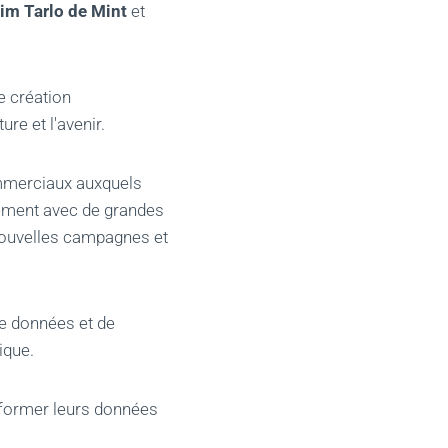
im Tarlo de Mint
et
e création
re et l'avenir.
ommerciaux auxquels
alement avec de grandes
 nouvelles campagnes et
de données et de
ique.
nsformer leurs données