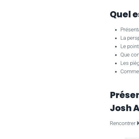
Quel e
Présenta
La pers
Le poin
Que com
Les piè
Comment
Présen
Josh A
Rencontrer
K