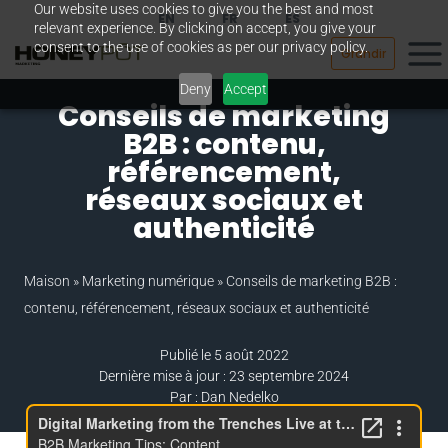
Our website uses cookies to give you the best and most
Passer
EN
FR
ES
relevant experience. By clicking on accept, you give your
au
consent to the use of cookies as per our privacy policy.
Grandir
contenu
Deny
Accept
Conseils de marketing
B2B : contenu,
référencement,
réseaux sociaux et
authenticité
Maison
»
Marketing numérique
»
Conseils de marketing B2B :
contenu, référencement, réseaux sociaux et authenticité
Publié le 5 août 2022
Dernière mise à jour : 23 septembre 2024
Par : Dan Nedelko