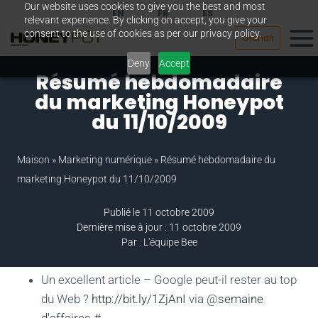
Our website uses cookies to give you the best and most
Passer
EN
FR
ES
relevant experience. By clicking on accept, you give your
au
consent to the use of cookies as per our privacy policy.
Grandir
contenu
Deny
Accept
Résumé hebdomadaire
du marketing Honeypot
du 11/10/2009
Maison
»
Marketing numérique
»
Résumé hebdomadaire du
marketing Honeypot du 11/10/2009
Publié le 11 octobre 2009
Dernière mise à jour : 11 octobre 2009
Par : L'équipe Bee
Un excellent article – Google peut-il rester au top
du Web ?
http://bit.ly/1ZjAnI
via @
semaine