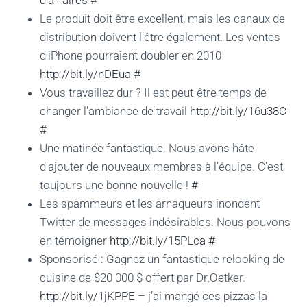
d'affaires
#
Le produit doit être excellent, mais les canaux de
distribution doivent l'être également. Les ventes
d'iPhone pourraient doubler en 2010
http://bit.ly/nDEua
#
Vous travaillez dur ? Il est peut-être temps de
changer l'ambiance de travail
http://bit.ly/16u38C
#
Une matinée fantastique. Nous avons hâte
d'ajouter de nouveaux membres à l'équipe. C'est
toujours une bonne nouvelle !
#
Les spammeurs et les arnaqueurs inondent
Twitter de messages indésirables. Nous pouvons
en témoigner
http://bit.ly/15PLca
#
Sponsorisé : Gagnez un fantastique relooking de
cuisine de $20 000 $ offert par Dr.Oetker.
http://bit.ly/1jKPPE
– j’ai mangé ces pizzas la