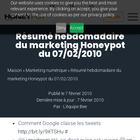
Our website uses cookies to give you the best and most
Passer
EN
FR
ES
relevant experience. By clicking on accept, you give your
au
consent to the use of cookies as per our privacy policy.
Grandir
contenu
Deny
Accept
Résumé hebdomadaire
du marketing Honeypot
du 07/02/2010
Maison
»
Marketing numérique
»
Résumé hebdomadaire du
marketing Honeypot du 07/02/2010
Publié le 7 février 2010
Dernière mise à jour : 7 février 2010
Par : L'équipe Bee
Comment Google classe les tweets
http://bit.ly/9XTSHu
#