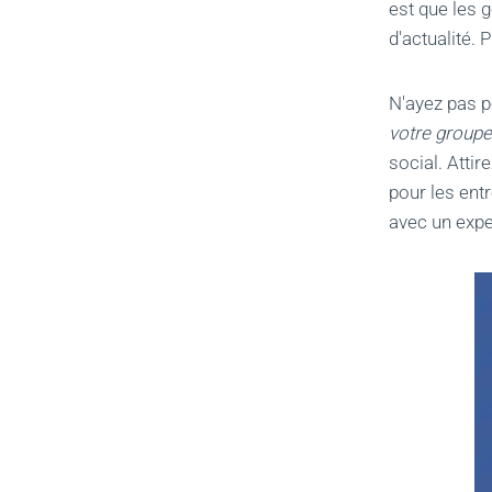
est que les g
d'actualité. P
N'ayez pas pe
votre group
social. Attir
pour les ent
avec un exp