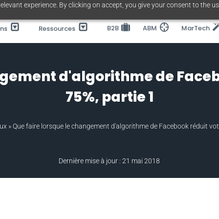
elevant experience. By clicking on accept, you give your consent to the us
B2B
ABM
MarTech
ons
Ressources
ngement d'algorithme de Facebo
75%, partie 1
aux
»
Que faire lorsque le changement d'algorithme de Facebook réduit votr
Dernière mise à jour : 21 mai 2018