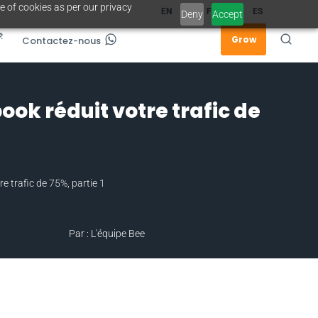
e of cookies as per our privacy
EN
FR
ES
Deny
Accept
Grow
Contactez-nous
ok réduit votre trafic de
e trafic de 75%, partie 1
Par : L'équipe Bee