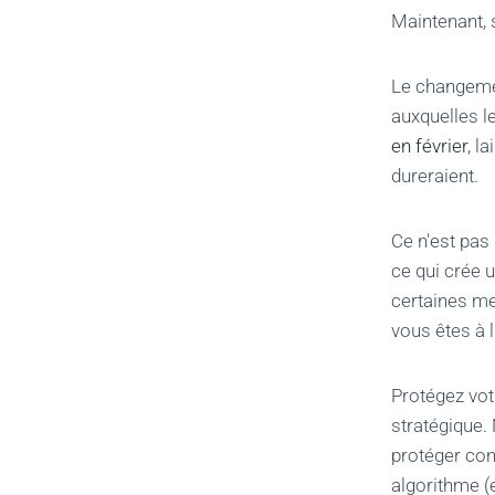
Maintenant, 
Le changemen
auxquelles l
en février
, l
dureraient.
Ce n'est pa
ce qui crée 
certaines me
vous êtes à 
Protégez vot
stratégique.
protéger con
algorithme (et