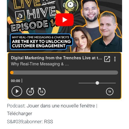
Podcast:
Jouer dans une nouvelle fenêtre
|
Télécharger
S&#039;abonner:
RSS