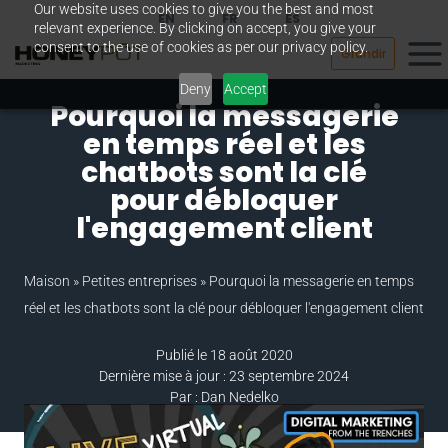
Our website uses cookies to give you the best and most
Passer
EN
FR
ES
relevant experience. By clicking on accept, you give your
au
consent to the use of cookies as per our privacy policy.
Grandir
contenu
Deny
Accept
Pourquoi la messagerie
en temps réel et les
chatbots sont la clé
pour débloquer
l'engagement client
Maison
»
Petites entreprises
»
Pourquoi la messagerie en temps
réel et les chatbots sont la clé pour débloquer l'engagement client
Publié le 18 août 2020
Dernière mise à jour : 23 septembre 2024
Par : Dan Nedelko