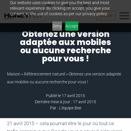
Our website uses cookies to give you the best and most
Passer
EN
FR
ES
relevant experience. By clicking on accept, you give your
au
consent to the use of cookies as per our privacy policy.
Grandir
contenu
Deny
Accept
Obtenez une version
adaptée aux mobiles
ou aucune recherche
pour vous !
Maison
»
Référencement naturel
»
Obtenez une version adaptée
aux mobiles ou aucune recherche pour vous !
Publié le 17 avril 2015
Dernière mise à jour : 17 avril 2015
Par : L'équipe Bee
21 avril 2015 – cela pourrait être le jour où tout ce