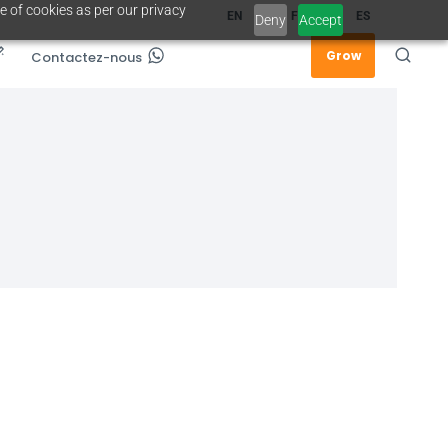
e of cookies as per our privacy
EN
FR
ES
Deny
Accept
Grow
Contactez-nous