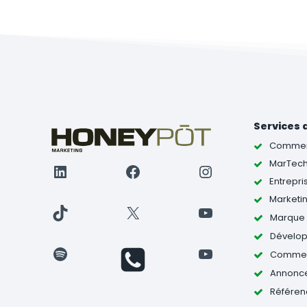
Services 
Commerc
MarTec
LinkedIn
Facebook
Instagram
Entrepri
Marketi
TikTok
X
YouTube
Marque e
Dévelo
Spotify
YouTube
Commerc
Annonc
Référen