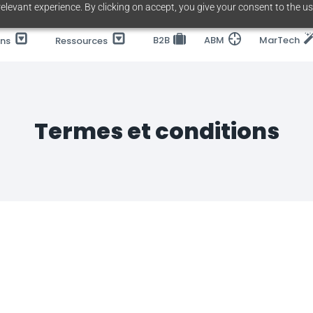
elevant experience. By clicking on accept, you give your consent to the us
B2B
ABM
MarTech
ons
Ressources
Termes et conditions