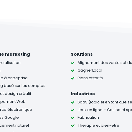
de marketing
Solutions
ialisation
Alignement des ventes et d
h
GagnerLocal
se à entreprise
Plans et tarifs
ng basé sur les comptes
t design créatif
Industries
ppement Web
SaaS (logiciel en tant que s
e électronique
Jeux en ligne – Casino et sp
es Google
Fabrication
cement naturel
Thérapie et bien-être