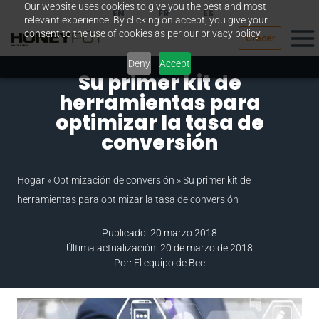
Our website uses cookies to give you the best and most
Saltar
EN
FR
ES
relevant experience. By clicking on accept, you give your
al
consent to the use of cookies as per our privacy policy.
Crecer
contenido
Deny
Accept
Su primer kit de
herramientas para
optimizar la tasa de
conversión
Hogar
»
Optimización de conversión
»
Su primer kit de
herramientas para optimizar la tasa de conversión
Publicado: 20 marzo 2018
Última actualización: 20 de marzo de 2018
Por: El equipo de Bee