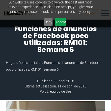
Our website uses cookies to give you the best and most
Saltar
EN
FR
ES
relevant experience. By clicking on accept, you give your
al
consent to the use of cookies as per our privacy policy.
Crecer
contenido
Deny
Accept
Funciones de anuncios
de Facebook poco
utilizadas: RM101:
Semana 6
Hogar
»
Redes sociales
»
Funciones de anuncios de Facebook
poco utilizadas: RM101: Semana 6
Publicado: 11 abril 2018
Última actualización: 11 de abril de 2018
Por: El equipo de Bee