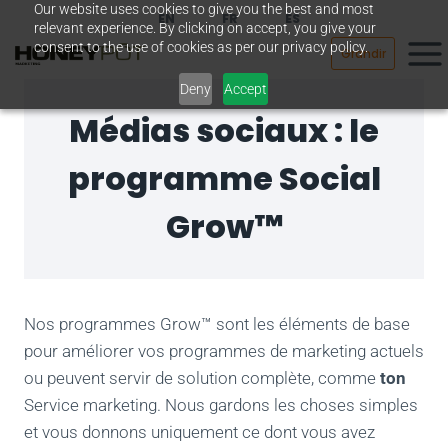
Our website uses cookies to give you the best and most
Passer
EN
FR
ES
relevant experience. By clicking on accept, you give your
au
consent to the use of cookies as per our privacy policy.
Grandir
contenu
Deny
Accept
Médias sociaux : le
programme Social
Grow™
Nos programmes Grow™ sont les éléments de base
pour améliorer vos programmes de marketing actuels
ou peuvent servir de solution complète, comme
ton
Service marketing. Nous gardons les choses simples
et vous donnons uniquement ce dont vous avez