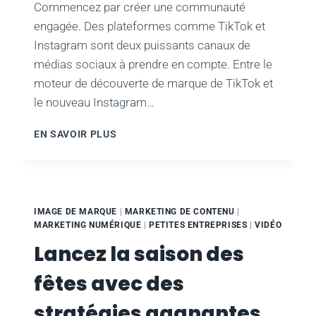
Commencez par créer une communauté
engagée. Des plateformes comme TikTok et
Instagram sont deux puissants canaux de
médias sociaux à prendre en compte. Entre le
moteur de découverte de marque de TikTok et
le nouveau Instagram…
L'IMPORTANCE
EN SAVOIR PLUS
DES
MÉDIAS
SOCIAUX
POUR
STIMULER
IMAGE DE MARQUE
|
MARKETING DE CONTENU
|
LES
MARKETING NUMÉRIQUE
|
PETITES ENTREPRISES
|
VIDÉO
VENTES
Lancez la saison des
PENDANT
LES
fêtes avec des
FÊTES
DE
stratégies gagnantes
FIN