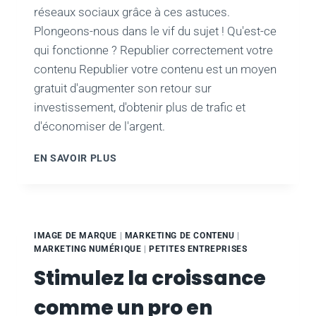
réseaux sociaux grâce à ces astuces.
Plongeons-nous dans le vif du sujet ! Qu'est-ce
qui fonctionne ? Republier correctement votre
contenu Republier votre contenu est un moyen
gratuit d'augmenter son retour sur
investissement, d'obtenir plus de trafic et
d'économiser de l'argent.
LES
EN SAVOIR PLUS
MEILLEURS
HACKS
DES
RÉSEAUX
SOCIAUX
IMAGE DE MARQUE
|
MARKETING DE CONTENU
|
POUR
MARKETING NUMÉRIQUE
|
PETITES ENTREPRISES
AUGMENTER
Stimulez la croissance
CONSIDÉRABLEMENT
L'ENGAGEMENT
comme un pro en
ET