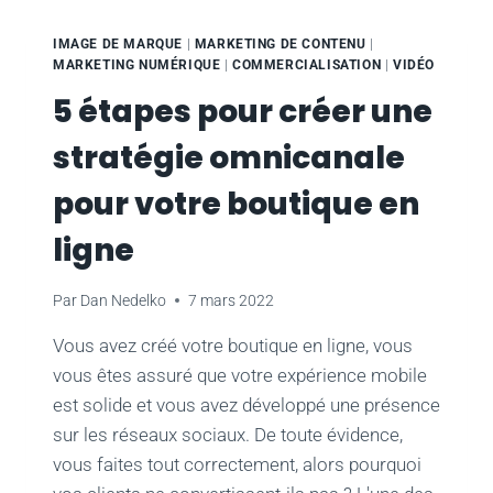
UN
PRO
IMAGE DE MARQUE
|
MARKETING DE CONTENU
|
EN
MARKETING NUMÉRIQUE
|
COMMERCIALISATION
|
VIDÉO
RÉUTILISANT
5 étapes pour créer une
LE
CONTENU
stratégie omnicanale
pour votre boutique en
ligne
Par
Dan Nedelko
7 mars 2022
Vous avez créé votre boutique en ligne, vous
vous êtes assuré que votre expérience mobile
est solide et vous avez développé une présence
sur les réseaux sociaux. De toute évidence,
vous faites tout correctement, alors pourquoi