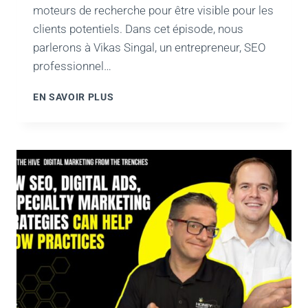
moteurs de recherche pour être visible pour les
clients potentiels. Dans cet épisode, nous
parlerons à Vikas Singal, un entrepreneur, SEO
professionnel…
LES
EN SAVOIR PLUS
FONDAMENTAUX
DU
RÉFÉRENCEMENT
ET
L'AVENIR
DE
LA
RECHERCHE
POUR
LES
ENTREPRISES