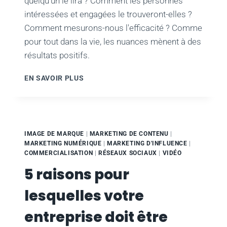
quelqu'un le lira ? Comment les personnes
intéressées et engagées le trouveront-elles ?
Comment mesurons-nous l'efficacité ? Comme
pour tout dans la vie, les nuances mènent à des
résultats positifs.
MARKETING
EN SAVOIR PLUS
DE
CONTENU
–
BLOGUER
POUR
IMAGE DE MARQUE
|
MARKETING DE CONTENU
|
SE
MARKETING NUMÉRIQUE
|
MARKETING D'INFLUENCE
|
DÉVELOPPER
COMMERCIALISATION
|
RÉSEAUX SOCIAUX
|
VIDÉO
5 raisons pour
lesquelles votre
entreprise doit être