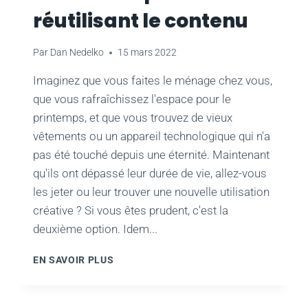
LE
réutilisant le contenu
NOMBRE
DE
VUES
Par
Dan Nedelko
15 mars 2022
DE
VOTRE
Imaginez que vous faites le ménage chez vous,
AUDIENCE
que vous rafraîchissez l'espace pour le
printemps, et que vous trouvez de vieux
vêtements ou un appareil technologique qui n'a
pas été touché depuis une éternité. Maintenant
qu'ils ont dépassé leur durée de vie, allez-vous
les jeter ou leur trouver une nouvelle utilisation
créative ? Si vous êtes prudent, c'est la
deuxième option. Idem...
STIMULEZ
EN SAVOIR PLUS
LA
CROISSANCE
COMME