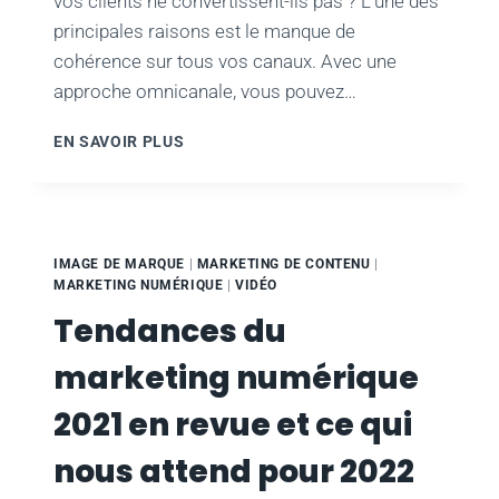
vos clients ne convertissent-ils pas ? L'une des
principales raisons est le manque de
cohérence sur tous vos canaux. Avec une
approche omnicanale, vous pouvez…
5
EN SAVOIR PLUS
ÉTAPES
POUR
CRÉER
UNE
STRATÉGIE
IMAGE DE MARQUE
|
MARKETING DE CONTENU
|
OMNICANALE
MARKETING NUMÉRIQUE
|
VIDÉO
POUR
Tendances du
VOTRE
BOUTIQUE
marketing numérique
EN
LIGNE
2021 en revue et ce qui
nous attend pour 2022