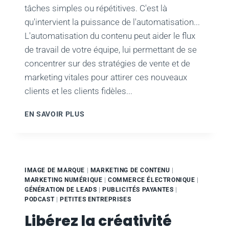
tâches simples ou répétitives. C'est là
qu'intervient la puissance de l'automatisation...
L'automatisation du contenu peut aider le flux
de travail de votre équipe, lui permettant de se
concentrer sur des stratégies de vente et de
marketing vitales pour attirer ces nouveaux
clients et les clients fidèles...
LIBÉRER
EN SAVOIR PLUS
LA
PUISSANCE
DE
L'AUTOMATISATION
POUR
IMAGE DE MARQUE
|
MARKETING DE CONTENU
|
FAIRE
MARKETING NUMÉRIQUE
|
COMMERCE ÉLECTRONIQUE
|
ÉVOLUER
GÉNÉRATION DE LEADS
|
PUBLICITÉS PAYANTES
|
LA
PODCAST
|
PETITES ENTREPRISES
CRÉATION
Libérez la créativité
DE