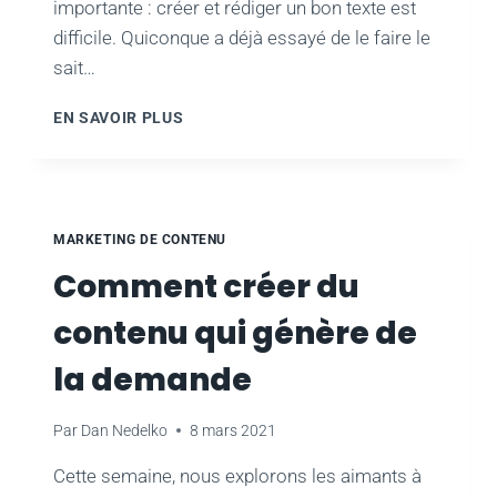
importante : créer et rédiger un bon texte est
difficile. Quiconque a déjà essayé de le faire le
sait…
OUTILS
EN SAVOIR PLUS
ET
TECHNIQUES
DE
RÉDACTION
POUR
MARKETING DE CONTENU
VOUS
Comment créer du
AIDER
À
contenu qui génère de
CRÉER
EFFICACEMENT
la demande
DU
CONTENU
PERCUTANT
Par
Dan Nedelko
8 mars 2021
Cette semaine, nous explorons les aimants à