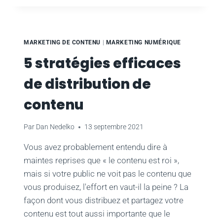
POUR
LESQUELLES
VOTRE
ENTREPRISE
MARKETING DE CONTENU
|
MARKETING NUMÉRIQUE
DOIT
5 stratégies efficaces
ÊTRE
PRÉSENTE
de distribution de
SUR
TIKTOK
contenu
Par
Dan Nedelko
13 septembre 2021
Vous avez probablement entendu dire à
maintes reprises que « le contenu est roi »,
mais si votre public ne voit pas le contenu que
vous produisez, l'effort en vaut-il la peine ? La
façon dont vous distribuez et partagez votre
contenu est tout aussi importante que le