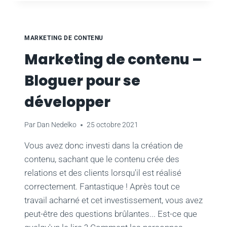
SAISON
DES
FÊTES
AVEC
MARKETING DE CONTENU
DES
Marketing de contenu –
STRATÉGIES
GAGNANTES
Bloguer pour se
POUR
LE
développer
BLACK
FRIDAY
Par
Dan Nedelko
25 octobre 2021
Vous avez donc investi dans la création de
contenu, sachant que le contenu crée des
relations et des clients lorsqu'il est réalisé
correctement. Fantastique ! Après tout ce
travail acharné et cet investissement, vous avez
peut-être des questions brûlantes... Est-ce que