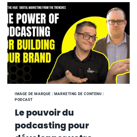
PUBLICITÉS
NUMÉRIQUES
ET
LES
STRATÉGIES
DE
MARKETING
SPÉCIALISÉES
PEUVENT
AIDER
À
DÉVELOPPER
LES
PRATIQUES
IMAGE DE MARQUE
|
MARKETING DE CONTENU
|
PODCAST
Le pouvoir du
podcasting pour