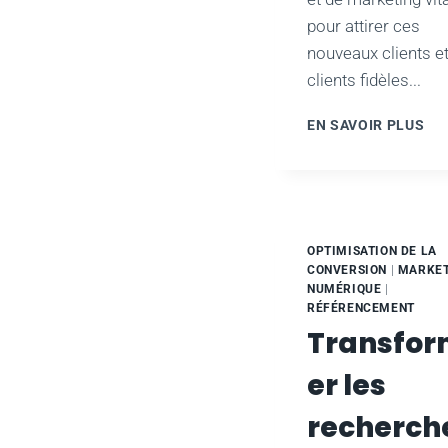
pour attirer ces
nouveaux clients et
clients fidèles...
LI
EN SAVOIR PLUS
LA
PU
DE
L'
PO
FAI
OPTIMISATION DE LA
ÉV
CONVERSION
|
MARKET
LA
NUMÉRIQUE
|
RÉFÉRENCEMENT
CR
DE
Transfo
CO
er les
recherch