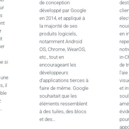
de conception
dest
ur
développé par Google
clie
is
en 2014, et appliqué à
élec
ent
la majorité de ses
nous
r
produits logiciels,
en i
it
notamment Android
repe
uer
OS, Chrome, WearOS,
notr
etc., tout en
in-C
e si
encourageant les
de t
développeurs
l'ai
 une
d'applications tierces à
visu
, il
faire de même. Google
et i
ible
souhaitait que les
soul
z
éléments ressemblent
amél
…
à des tuiles, des blocs
évid
et des…
pour
ANSFORMER
S
appo