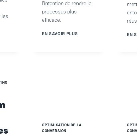
l'intention de rendre le
mett
processus plus
ento
 les
efficace.
réus
L'IMPORTANCE
EN SAVOIR PLUS
EN 
BÉRER
D'UNE
APPROCHE
ISSANCE
DE
CONCEPTION
AUTOMATISATION
CENTRÉE
UR
SUR
RE
L'UTILISATEUR
OLUER
ING
ÉATION
rm
NTENU
OPTIMISATION DE LA
OPTI
es
CONVERSION
CONV