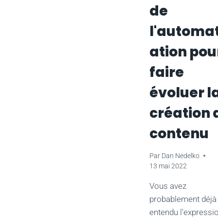
de
l'automat
ation pou
faire
évoluer l
création 
contenu
Par
Dan Nedelko
13 mai 2022
Vous avez
probablement déjà
entendu l'expressi