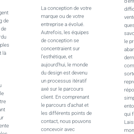
d'en
La conception de votre
diff
gent
marque ou de votre
vent
g de
entreprise a évolué.
ques
 de
Autrefois, les équipes
savo
rdu
de conception se
le p
ples
concentraient sur
aban
t là
l'esthétique, et
dern
aujourd'hui, le monde
comm
du design est devenu
sort
un processus itératif
repr
u
axé sur le parcours
répo
le
client. En comprenant
simp
tre
le parcours d'achat et
ento
ant
les différents points de
qui 
ur
contact, nous pouvons
Lais
vente
concevoir avec
mon
ales