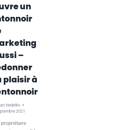
uvre un
tonnoir
e
arketing
ussi –
edonner
 plaisir à
entonnoir
an Nedelko
eptembre 2021
 propriétaire