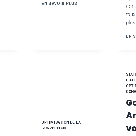
UTILISEZ
EN SAVOIR PLUS
CHERCHES
cont
MATERIAL
OGLE
taux
DESIGN
NS
POUR
plus
IC
AMÉLIORER
LES
PORTUNITÉS
EN 
TAUX
UR
DE
TRE
CONVERSION
TREPRISE
STAT
D’AU
OPTI
CONV
G
An
OPTIMISATION DE LA
v
CONVERSION