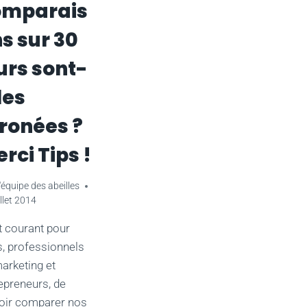
omparais
s sur 30
urs sont-
les
ronées ?
rci Tips !
'équipe des abeilles
illet 2014
st courant pour
, professionnels
arketing et
epreneurs, de
oir comparer nos