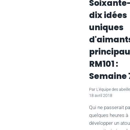
Soixante
dix idées
uniques
d'aimant
principau
RM101 :
Semaine 
Par
L'équipe des abeill
18 avril 2018
Qui ne passerait p
quelques heures à
développer un atou