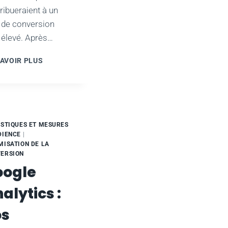
ribueraient à un
 de conversion
 élevé. Après…
COMMENT
SAVOIR PLUS
AUGMENTER
LES
TAUX
DE
CONVERSION
DES
ISTIQUES ET MESURES
PAGES
DIENCE
|
DE
MISATION DE LA
ERSION
DESTINATION
oogle
alytics :
os