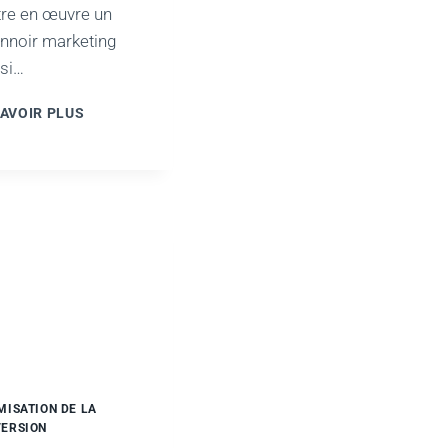
re en œuvre un
nnoir marketing
si…
COMMENT
SAVOIR PLUS
METTRE
EN
ŒUVRE
UN
ENTONNOIR
DE
MARKETING
RÉUSSI
–
REDONNER
DU
PLAISIR
À
L’ENTONNOIR
MISATION DE LA
ERSION