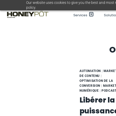
Passer
Our website uses cookies to give you the best and most r
policy.
au
Services
Soluti
contenu
O
AUTOMATION
|
MARKE
DE CONTENU
|
OPTIMISATION DE LA
CONVERSION
|
MARKET
NUMÉRIQUE
|
PODCAS
Libérer la
puissanc