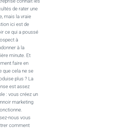
treprise connaît les
icultés de rater une
e, mais la vraie
tion ici est de
ir ce qui a poussé
rospect à
donner à la
ière minute. Et
ent faire en
e que cela ne se
oduise plus ? La
nse est assez
le : vous créez un
nnoir marketing
fonctionne.
sez-nous vous
trer comment