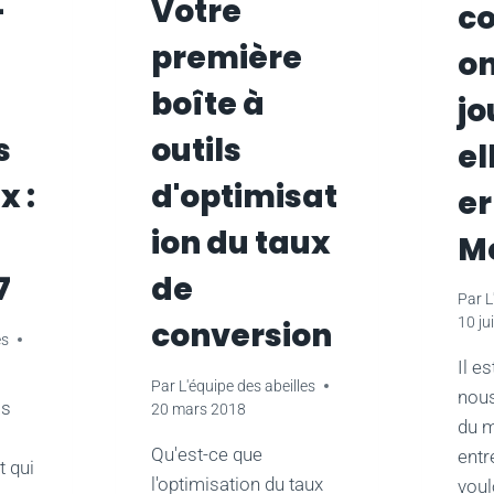
-
Votre
c
première
on
boîte à
jo
s
outils
el
x :
d'optimisat
er
ion du taux
Me
7
de
Par
L
10 ju
conversion
es
Il e
Par
L'équipe des abeilles
nous
as
20 mars 2018
du m
Qu'est-ce que
entr
t qui
l'optimisation du taux
voul