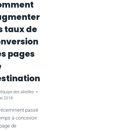
omment
ugmenter
s taux de
nversion
es pages
e
stination
'équipe des abeilles
ai 2018
 récemment passé
emps à concevoir
page de