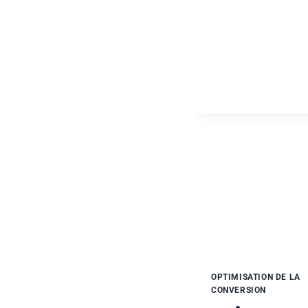
RE
GO
SA
CL
EN
OP
PO
VO
EN
OPTIMISATION DE LA
CONVERSION