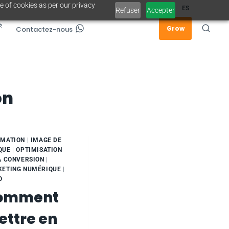
e of cookies as per our privacy
EN
FR
ES
Refuser
Accepter
Grow
Contactez-nous
on
MATION
|
IMAGE DE
QUE
|
OPTIMISATION
A CONVERSION
|
ETING NUMÉRIQUE
|
O
omment
ttre en