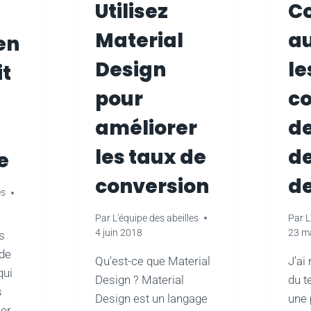
Utilisez
C
Material
a
en
Design
le
it
pour
co
améliorer
d
les taux de
d
e
conversion
de
es
Par
L'équipe des abeilles
Par
L
4 juin 2018
23 m
s
 de
Qu'est-ce que Material
J'ai
qui
Design ? Material
du t
s
Design est un langage
une 
her