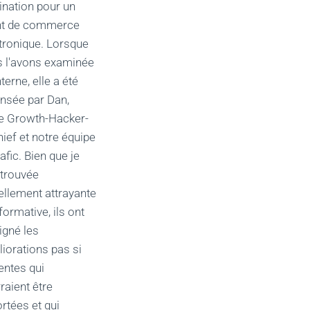
ination pour un
nt de commerce
tronique. Lorsque
 l'avons examinée
nterne, elle a été
nsée par Dan,
e Growth-Hacker-
hief et notre équipe
rafic. Bien que je
e trouvée
ellement attrayante
nformative, ils ont
igné les
iorations pas si
entes qui
raient être
rtées et qui