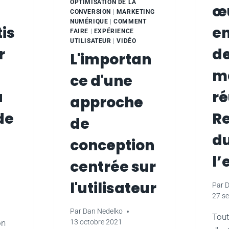
OPTIMISATION DE LA
œ
CONVERSION
|
MARKETING
NUMÉRIQUE
|
COMMENT
is
en
FAIRE
|
EXPÉRIENCE
UTILISATEUR
|
VIDÉO
r
d
L'importan
m
ce d'une
a
ré
approche
de
R
de
du
conception
l’
centrée sur
l'utilisateur
Par
D
27 s
Par
Dan Nedelko
Tout
on
13 octobre 2021