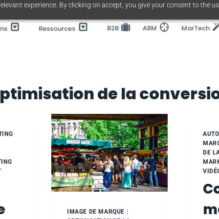
elevant experience. By clicking on accept, you give your consent to the us
B2B
ABM
MarTech
ons
Ressources
ptimisation de la conversi
TING
AUTO
MAR
DE L
ING
MARK
T
VIDÉ
C
e
me
IMAGE DE MARQUE
|