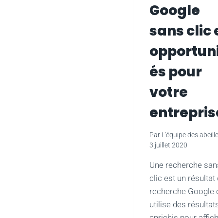
Google
sans clic 
opportun
és pour
votre
entrepris
Par
L'équipe des abeill
3 juillet 2020
Une recherche san
clic est un résultat
recherche Google 
utilise des résultat
enrichis pour affic