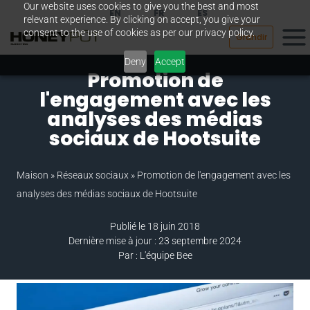
Our website uses cookies to give you the best and most
Passer
EN
FR
ES
relevant experience. By clicking on accept, you give your
au
consent to the use of cookies as per our privacy policy.
Grandir
contenu
Deny
Accept
Promotion de
l'engagement avec les
analyses des médias
sociaux de Hootsuite
Maison
»
Réseaux sociaux
»
Promotion de l'engagement avec les
analyses des médias sociaux de Hootsuite
Publié le 18 juin 2018
Dernière mise à jour : 23 septembre 2024
Par : L'équipe Bee